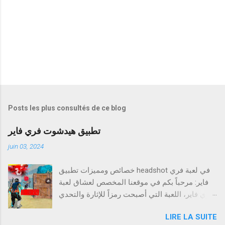
s
Posts les plus consultés de ce blog
تطبيق هيدشوت فري فاير
juin 03, 2024
خصائص ومميزات تطبيق headshot في لعبة فري
فاير: مرحباً بكم في موقعنا المخصص لعشاق لعبة
فري فاير، اللعبة التي أصبحت رمزاً للإثارة والتحدي
في عالم الألعاب الإلكترونية. إذا كنت من محبي
LIRE LA SUITE
اللعبة وتبحث عن طرق لتحسين مهاراتك وتحقيق